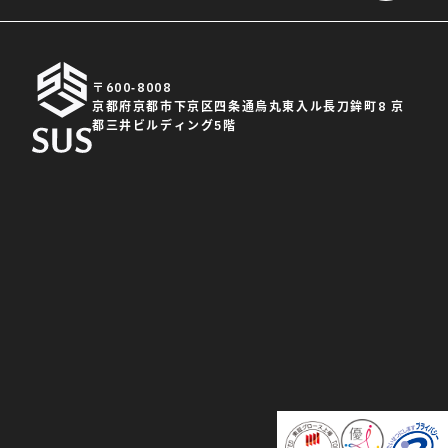
〒600-8008
京都府京都市下京区四条通烏丸東入ル長刀鉾町8 京
都三井ビルディング5階