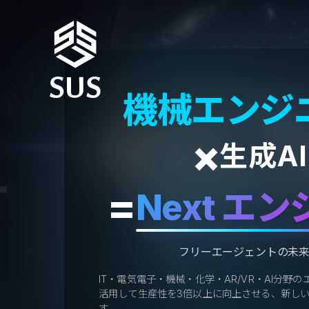
化学エンジ
×
生成AI
=
Next エ
フリーエージェントの未
IT・電気電子・機械・化学・AR/VR・AI分野の
活用して生産性を3倍以上に向上させる、新し
す。