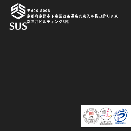
〒600-8008
京都府京都市下京区四条通烏丸東入ル長刀鉾町8 京
都三井ビルディング5階