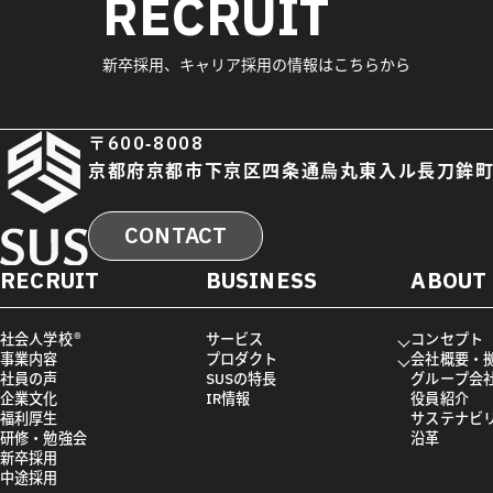
RECRUIT
新卒採用、キャリア採用の情報はこちらから
〒600-8008
京都府京都市下京区四条通烏丸東入ル長刀鉾町
CONTACT
RECRUIT
BUSINESS
ABOUT
社会人学校®
サービス
コンセプト
事業内容
プロダクト
会社概要・
社員の声
SUSの特長
グループ会
企業文化
IR情報
役員紹介
福利厚生
サステナビ
研修・勉強会
沿革
新卒採用
中途採用