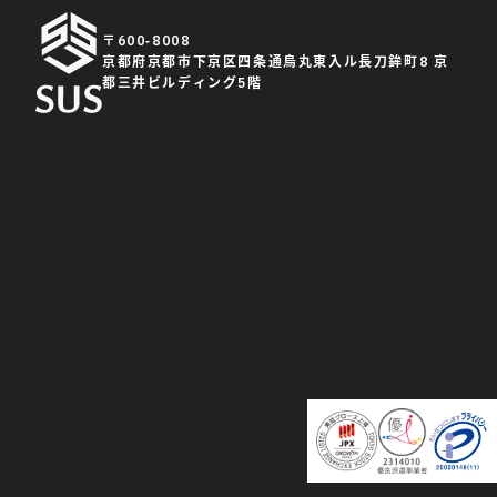
〒600-8008
京都府京都市下京区四条通烏丸東入ル長刀鉾町8 京
都三井ビルディング5階