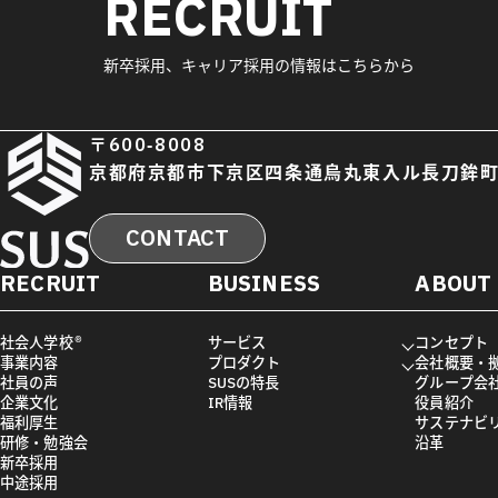
RECRUIT
新卒採用、キャリア採用の情報はこちらから
〒600-8008
京都府京都市下京区四条通烏丸東入ル長刀鉾町
CONTACT
RECRUIT
BUSINESS
ABOUT
社会人学校®
サービス
コンセプト
事業内容
プロダクト
会社概要・
社員の声
SUSの特長
グループ会
企業文化
IR情報
役員紹介
福利厚生
サステナビ
研修・勉強会
沿革
新卒採用
中途採用