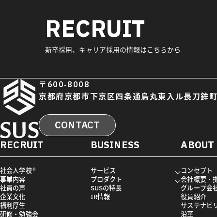
RECRUIT
新卒採用、キャリア採用の情報はこちらから
〒600-8008
京都府京都市下京区四条通烏丸東入ル長刀鉾町
CONTACT
RECRUIT
BUSINESS
ABOUT
社会人学校®
サービス
コンセプト
事業内容
プロダクト
会社概要・
社員の声
SUSの特長
グループ会
企業文化
IR情報
役員紹介
福利厚生
サステナビ
研修・勉強会
沿革