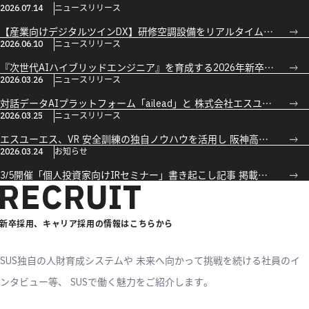
2026.07.14
ニュースリリース
【産業向けデジタルツインDX】研修空調設備をリアルタイム再現 ーダイキンの研修設備を3D可視化し、数値のみの設備管理から直感的な教育へー
2026.06.10
ニュースリリース
『次世代AIハイブリッドエンジニア』を育成する2026年新卒研修を実施ー設計力・要件定義力でDXを牽引する人材を育成ー
2026.03.26
ニュースリリース
対話データAIプラットフォーム「ailead」と 株式会社エスユーエスが資本業務提携を締結
2026.03.25
ニュースリリース
エスユーエス、VR 安全訓練の独自ノウハウを活用し 阪神高速トール大阪向け「ETC バー復旧訓練 VR」を開発
2026.03.24
お知らせ
3/5開催「個人投資家向けIRセミナー」書き起こし記事 掲載のご案内 ［ログミーFinanceへ］
RECRUIT
新卒採用、キャリア採用の情報はこちらから
SUS独自の人財育成システムや
未来へ向かって挑戦を続ける社員のイ
ンタビュー等、
SUSで働く魅力をご紹介します。