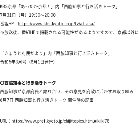
KBS京都「あったか京都！」内「西脇知事と行き活きトーク」
7月31日（月）19:30～20:00
番組HP：
https://www.kbs-kyoto.co.jp/tv/attaka/
※放送後、番組HPで掲載される可能性があるようですので、京都以外
「きょうと府民だより」内「西脇知事と行き活きトーク」
令和5年8月号（8月1日発行）
〇西脇知事と行き活きトーク
西脇知事が京都府民と語り合い、その意見を府政に活かすお取り組み
6月7日 西脇知事と行き活きトーク 開催時の記事
URL：
https://www.pref.kyoto.jp/chiji/topics.html#ikiiki78