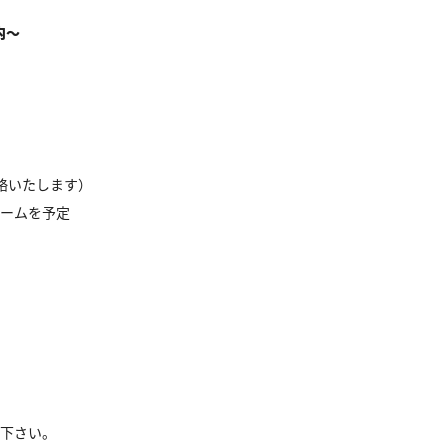
内～
絡いたします）
ルームを予定
下さい。