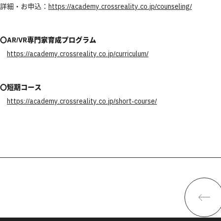
詳細・お申込：
https://academy.crossreality.co.jp/counseling/
〇AR/VR専門家育成プログラム
https://academy.crossreality.co.jp/curriculum/
〇短期コース
https://academy.crossreality.co.jp/short-course/