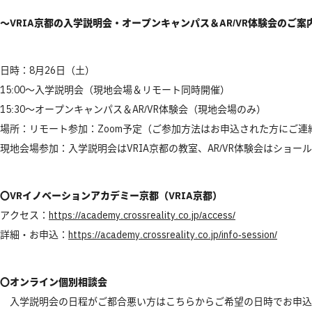
～VRIA京都の入学説明会・オープンキャンパス＆AR/VR体験会のご案
日時：8月26日（土）
15:00～入学説明会（現地会場＆リモート同時開催）
15:30～オープンキャンパス＆AR/VR体験会（現地会場のみ）
場所：リモート参加：Zoom予定（ご参加方法はお申込された方にご連
現地会場参加：入学説明会はVRIA京都の教室、AR/VR体験会はショー
〇VRイノベーションアカデミー京都（VRIA京都）
アクセス：
https://academy.crossreality.co.jp/access/
詳細・お申込：
https://academy.crossreality.co.jp/info-session/
〇オンライン個別相談会
入学説明会の日程がご都合悪い方はこちらからご希望の日時でお申込