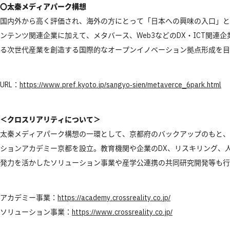
〇
太秦メディアパーク構想
国内外から高く評価され、海外の方にとって「日本への興味の入口」と
ンテンツ関連企業に加えて、メタバース、Web3などのDX・ICT関
る次世代産業を創造する国際的なオープンイノベーション拠点形成を目
URL：
https://www.pref.kyoto.jp/sangyo-sien/metaverce_6park.html
＜クロスリアリティについて＞
太秦メディアパーク構想の一環として、京都府のバックアップのもと、
ションアカデミー京都を設立。教育機関や企業のDX、リスキリング、
発力を活かしたソリューション事業や産学公連携の共同研究開発等も行
アカデミー事業：
https://academy.crossreality.co.jp/
ソリューション事業：
https://www.crossreality.co.jp/